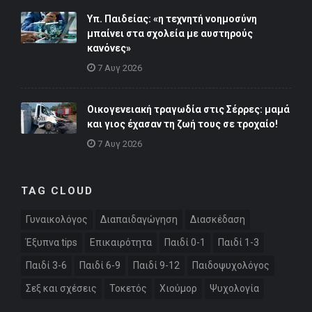
Υπ. Παιδείας: «η τεχνητή νοημοσύνη
μπαίνει στα σχολεία με αυστηρούς
κανόνες»
7 Αυγ 2026
Οικογενειακή τραγωδία στις Σέρρες: μαμά
και γιος έχασαν τη ζωή τους σε τροχαίο!
7 Αυγ 2026
TAG CLOUD
Γυναικολόγος
Διαπαιδαγώγηση
Διασκέδαση
Έξυπνα tips
Επικαιρότητα
Παιδί 0-1
Παιδί 1-3
Παιδί 3-6
Παιδί 6-9
Παιδί 9-12
Παιδοψυχολόγος
Σεξ και σχέσεις
Τοκετός
Χιούμορ
Ψυχολογία