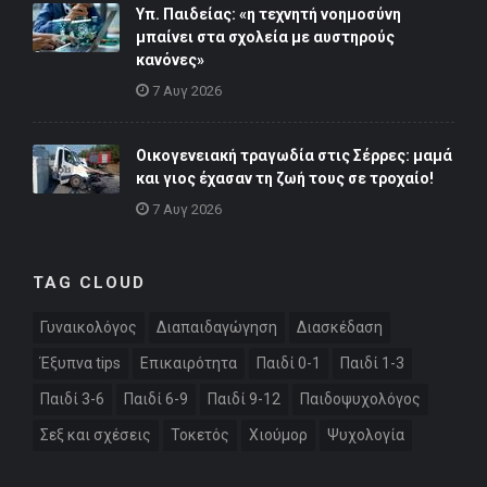
Υπ. Παιδείας: «η τεχνητή νοημοσύνη
μπαίνει στα σχολεία με αυστηρούς
κανόνες»
7 Αυγ 2026
Οικογενειακή τραγωδία στις Σέρρες: μαμά
και γιος έχασαν τη ζωή τους σε τροχαίο!
7 Αυγ 2026
TAG CLOUD
Γυναικολόγος
Διαπαιδαγώγηση
Διασκέδαση
Έξυπνα tips
Επικαιρότητα
Παιδί 0-1
Παιδί 1-3
Παιδί 3-6
Παιδί 6-9
Παιδί 9-12
Παιδοψυχολόγος
Σεξ και σχέσεις
Τοκετός
Χιούμορ
Ψυχολογία