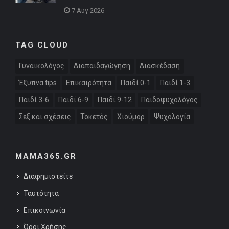
7 Αυγ 2026
TAG CLOUD
Γυναικολόγος
Διαπαιδαγώγηση
Διασκέδαση
Έξυπνα tips
Επικαιρότητα
Παιδί 0-1
Παιδί 1-3
Παιδί 3-6
Παιδί 6-9
Παιδί 9-12
Παιδοψυχολόγος
Σεξ και σχέσεις
Τοκετός
Χιούμορ
Ψυχολογία
MAMA365.GR
Διαφημιστείτε
Ταυτότητα
Επικοινωνία
Όροι Χρήσης