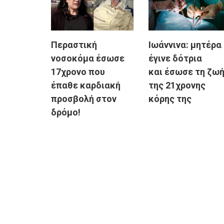
Περαστική
Ιωάννινα: μητέρα
νοσοκόμα έσωσε
έγινε δότρια
17χρονο που
και έσωσε τη ζω
έπαθε καρδιακή
της 21χρονης
προσβολή στον
κόρης της
δρόμο!