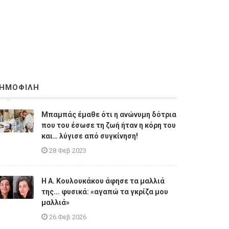
ΗΜΟΦΙΛΗ
Μπαμπάς έμαθε ότι η ανώνυμη δότρια
που του έσωσε τη ζωή ήταν η κόρη του
και… λύγισε από συγκίνηση!
28 Φεβ 2023
Η A. Κουλουκάκου άφησε τα μαλλιά
της... φυσικά: «αγαπώ τα γκρίζα μου
μαλλιά»
26 Φεβ 2026