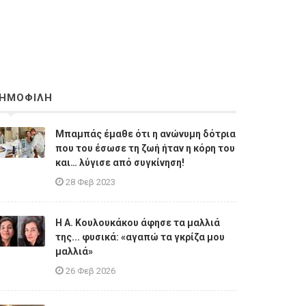
ΗΜΟΦΙΛΗ
Μπαμπάς έμαθε ότι η ανώνυμη δότρια
που του έσωσε τη ζωή ήταν η κόρη του
και… λύγισε από συγκίνηση!
28 Φεβ 2023
Η A. Κουλουκάκου άφησε τα μαλλιά
της... φυσικά: «αγαπώ τα γκρίζα μου
μαλλιά»
26 Φεβ 2026