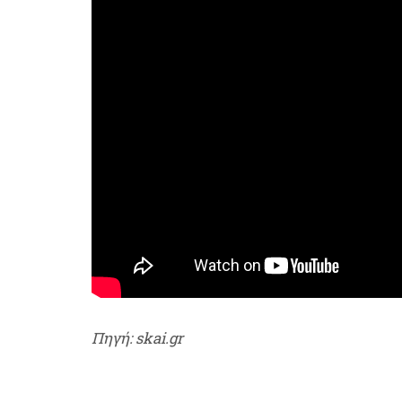
Πηγή: skai.gr