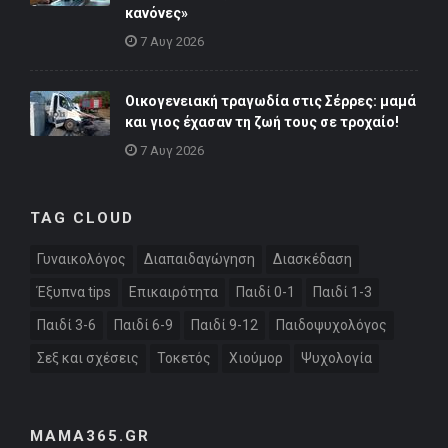
κανόνες»
7 Αυγ 2026
Οικογενειακή τραγωδία στις Σέρρες: μαμά
και γιος έχασαν τη ζωή τους σε τροχαίο!
7 Αυγ 2026
TAG CLOUD
Γυναικολόγος
Διαπαιδαγώγηση
Διασκέδαση
Έξυπνα tips
Επικαιρότητα
Παιδί 0-1
Παιδί 1-3
Παιδί 3-6
Παιδί 6-9
Παιδί 9-12
Παιδοψυχολόγος
Σεξ και σχέσεις
Τοκετός
Χιούμορ
Ψυχολογία
MAMA365.GR