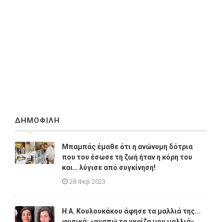
ΔΗΜΟΦΙΛΗ
Μπαμπάς έμαθε ότι η ανώνυμη δότρια
που του έσωσε τη ζωή ήταν η κόρη του
και… λύγισε από συγκίνηση!
28 Φεβ 2023
Η A. Κουλουκάκου άφησε τα μαλλιά της...
φυσικά: «αγαπώ τα γκρίζα μου μαλλιά»