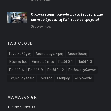
Οικογενειακή τραγωδία στις Σέρρες: μαμά
και γιος έχασαν τη ζωή τους σε τροχαίο!
7 Αυγ 2026
TAG CLOUD
Γυναικολόγος
Διαπαιδαγώγηση
Διασκέδαση
Έξυπνα tips
Επικαιρότητα
Παιδί 0-1
Παιδί 1-3
Παιδί 3-6
Παιδί 6-9
Παιδί 9-12
Παιδοψυχολόγος
Σεξ και σχέσεις
Τοκετός
Χιούμορ
Ψυχολογία
MAMA365.GR
Διαφημιστείτε