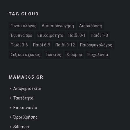
TAG CLOUD
Γυναικολόγος
Διαπαιδαγώγηση
Διασκέδαση
Έξυπνα tips
Επικαιρότητα
Παιδί 0-1
Παιδί 1-3
Παιδί 3-6
Παιδί 6-9
Παιδί 9-12
Παιδοψυχολόγος
Σεξ και σχέσεις
Τοκετός
Χιούμορ
Ψυχολογία
MAMA365.GR
Διαφημιστείτε
Ταυτότητα
Επικοινωνία
Όροι Χρήσης
Sitemap