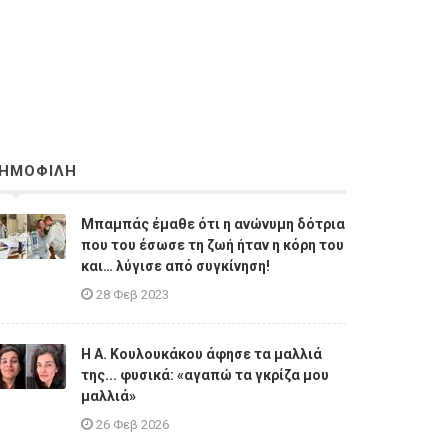
ΗΜΟΦΙΛΗ
Μπαμπάς έμαθε ότι η ανώνυμη δότρια
που του έσωσε τη ζωή ήταν η κόρη του
και… λύγισε από συγκίνηση!
28 Φεβ 2023
Η A. Κουλουκάκου άφησε τα μαλλιά
της... φυσικά: «αγαπώ τα γκρίζα μου
μαλλιά»
26 Φεβ 2026