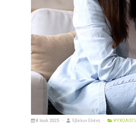
8 Ιουλ 2025
Έβελυν Ελένη
ΨΥΧΟΛΟΓΙ