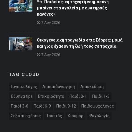
Υπ. Παιδείας: «η τεχνητή νοημοσύνη
μπαίνει στα σχολεία με αυστηρούς
κανόνες»
7 Αυγ 2026
Οικογενειακή τραγωδία στις Σέρρες: μαμά
και γιος έχασαν τη ζωή τους σε τροχαίο!
7 Αυγ 2026
TAG CLOUD
Γυναικολόγος
Διαπαιδαγώγηση
Διασκέδαση
Έξυπνα tips
Επικαιρότητα
Παιδί 0-1
Παιδί 1-3
Παιδί 3-6
Παιδί 6-9
Παιδί 9-12
Παιδοψυχολόγος
Σεξ και σχέσεις
Τοκετός
Χιούμορ
Ψυχολογία