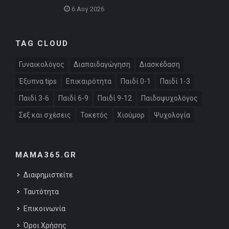
6 Αυγ 2026
TAG CLOUD
Γυναικολόγος
Διαπαιδαγώγηση
Διασκέδαση
Έξυπνα tips
Επικαιρότητα
Παιδί 0-1
Παιδί 1-3
Παιδί 3-6
Παιδί 6-9
Παιδί 9-12
Παιδοψυχολόγος
Σεξ και σχέσεις
Τοκετός
Χιούμορ
Ψυχολογία
MAMA365.GR
Διαφημιστείτε
Ταυτότητα
Επικοινωνία
Όροι Χρήσης