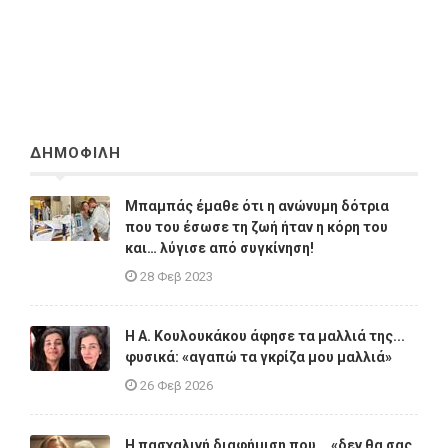
ΔΗΜΟΦΙΛΗ
Μπαμπάς έμαθε ότι η ανώνυμη δότρια
που του έσωσε τη ζωή ήταν η κόρη του
και… λύγισε από συγκίνηση!
28 Φεβ 2023
Η A. Κουλουκάκου άφησε τα μαλλιά της...
φυσικά: «αγαπώ τα γκρίζα μου μαλλιά»
26 Φεβ 2026
Η πασχαλινή διαφήμιση που... «δεν θα σας