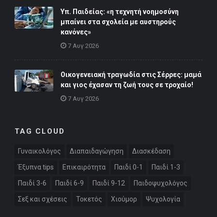
Υπ. Παιδείας: «η τεχνητή νοημοσύνη
μπαίνει στα σχολεία με αυστηρούς
κανόνες»
7 Αυγ 2026
Οικογενειακή τραγωδία στις Σέρρες: μαμά
και γιος έχασαν τη ζωή τους σε τροχαίο!
7 Αυγ 2026
TAG CLOUD
Γυναικολόγος
Διαπαιδαγώγηση
Διασκέδαση
Έξυπνα tips
Επικαιρότητα
Παιδί 0-1
Παιδί 1-3
Παιδί 3-6
Παιδί 6-9
Παιδί 9-12
Παιδοψυχολόγος
Σεξ και σχέσεις
Τοκετός
Χιούμορ
Ψυχολογία