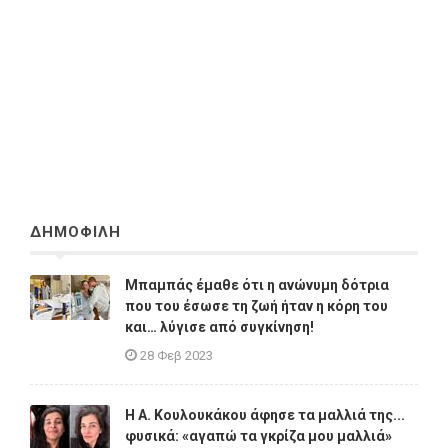
ΔΗΜΟΦΙΛΗ
Μπαμπάς έμαθε ότι η ανώνυμη δότρια
που του έσωσε τη ζωή ήταν η κόρη του
και… λύγισε από συγκίνηση!
28 Φεβ 2023
Η A. Κουλουκάκου άφησε τα μαλλιά της...
φυσικά: «αγαπώ τα γκρίζα μου μαλλιά»