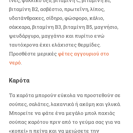
ίνες, φυλλικό οξύ, βιταμίνη C, βιταμίνη Β1,
βιταμίνη Β2, ασβέστιο, πρωτεΐνη, λίπος,
υδατάνθρακες, σίδηρο, φώσφορο, κάλιο,
σάκχαρα, βιταμίνη Β3, βιταμίνη Β5, μαγνήσιο,
ψευδάργυρο, μαγγάνιο και πυρίτιο ενώ
ταυτόχρονα έχει ελάχιστες θερμίδες.
Προσθέστε μερικές
φέτες αγγουριού στο
νερό
.
Καρότα
Τα καρότα μπορούν εύκολα να προστεθούν σε
σούπες, σαλάτες, λαχανικά ή ακόμη και γλυκά.
Μπορείτε να φάτε ένα μεγάλο μπολ παχιάς
σούπας καρότου πριν από το γεύμα σας για να
«κοπεί» η πείνα και να μειώσετε την