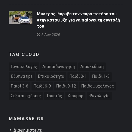
Μυστράς: έκρυβε τον νεκρό πατέρα του
στην κατάψυξη για να παίρνει τη σύνταξή
του
5 Αυγ 2026
TAG CLOUD
Γυναικολόγος
Διαπαιδαγώγηση
Διασκέδαση
Έξυπνα tips
Επικαιρότητα
Παιδί 0-1
Παιδί 1-3
Παιδί 3-6
Παιδί 6-9
Παιδί 9-12
Παιδοψυχολόγος
Σεξ και σχέσεις
Τοκετός
Χιούμορ
Ψυχολογία
MAMA365.GR
Διαφημιστείτε