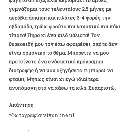
φαγητό απ'εξω, έχω περιορίσει το άμυλο,
γυμνάζομαι τους τελευταίους 2,5 μήνες με
αερόβια άσκηση και πιλάτες 3-4 φορές την
εβδομάδα, τρώω φρούτα και λαχανικά και πάλι
τίποτα! Πήρα κι ένα κιλό μάλιστα! Τον
θυρεοειδή μου τον έχω αφαιρέσει, οπότε δεν
είναι ορμονικό το θέμα. Μπορείτε να μου
προτείνετε ένα ενδεικτικό πρόγραμμα
διατροφής ή να μου εξηγήσετε τι μπορεί να
φταίει; Μήπως είμαι κι εγώ ιδιαίτερα
ανυπόμονη στο να χάσω τα κιλά; Ευχαριστώ.
Απάντηση:
*Φωτογραφία: vivonline.nl