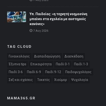
Υπ. Παιδείας: «η τεχνητή νοημοσύνη
μπαίνει στα σχολεία με αυστηρούς
κανόνες»
7 Αυγ 2026
TAG CLOUD
Γυναικολόγος
Διαπαιδαγώγηση
Διασκέδαση
Έξυπνα tips
Επικαιρότητα
Παιδί 0-1
Παιδί 1-3
Παιδί 3-6
Παιδί 6-9
Παιδί 9-12
Παιδοψυχολόγος
Σεξ και σχέσεις
Τοκετός
Χιούμορ
Ψυχολογία
MAMA365.GR