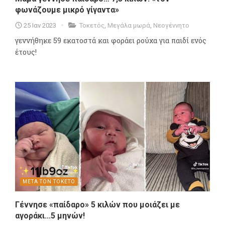
φωνάζουμε μικρό γίγαντα»
25 Ιαν 2023
Τοκετός
,
Μεγάλα μωρά
,
Νεογέννητο
γεννήθηκε 59 εκατοστά και φοράει ρούχα για παιδί ενός
έτους!
ΜΕΤΑ ΤΟΝ ΤΟΚΕΤΟ
Γέννησε «παίδαρο» 5 κιλών που μοιάζει με
αγοράκι...5 μηνών!