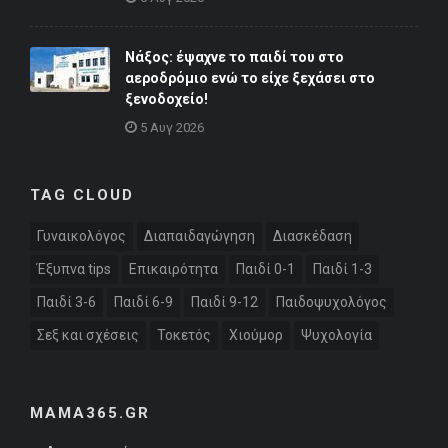
Νάξος: έψαχνε το παιδί του στο
αεροδρόμιο ενώ το είχε ξεχάσει στο
ξενοδοχείο!
5 Αυγ 2026
TAG CLOUD
Γυναικολόγος
Διαπαιδαγώγηση
Διασκέδαση
Έξυπνα tips
Επικαιρότητα
Παιδί 0-1
Παιδί 1-3
Παιδί 3-6
Παιδί 6-9
Παιδί 9-12
Παιδοψυχολόγος
Σεξ και σχέσεις
Τοκετός
Χιούμορ
Ψυχολογία
MAMA365.GR