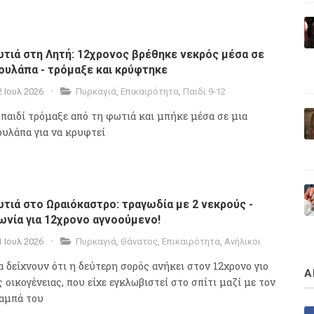
τιά στη Λητή: 12χρονος βρέθηκε νεκρός μέσα σε
ουλάπα - τρόμαξε και κρύφτηκε
2 Ιουλ 2026
Πυρκαγιά
,
Επικαιρότητα
,
Παιδί 9-12
 παιδί τρόμαξε από τη φωτιά και μπήκε μέσα σε μια
ουλάπα για να κρυφτεί
τιά στο Ωραιόκαστρο: τραγωδία με 2 νεκρούς -
ωνία για 12χρονο αγνοούμενο!
1 Ιουλ 2026
Πυρκαγιά
,
Θάνατος
,
Επικαιρότητα
,
Ανήλικοι
α δείχνουν ότι η δεύτερη σορός ανήκει στον 12χρονο γιο
Α
ς οικογένειας, που είχε εγκλωβιστεί στο σπίτι μαζί με τον
αμπά του