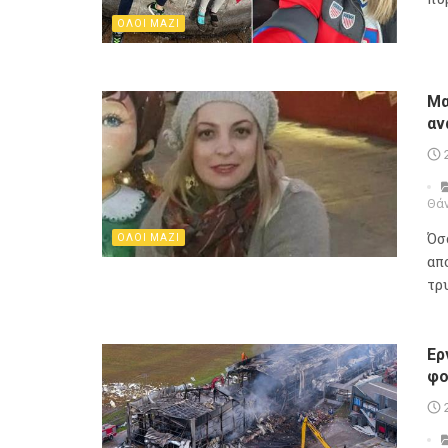
ΟΛΟΙ ΜΑΖΙ
Μα
αν
Θά
Όσ
ΟΛΟΙ ΜΑΖΙ
απ
τρυ
Ερ
φο