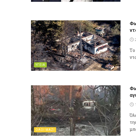
Φω
ντ
Tο
ντ
ΥΓΕΙΑ
Φω
αγ
Όλ
τη
μπ
ΟΛΟΙ ΜΑΖΙ