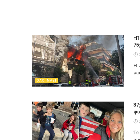
«Π
75
Η 
κα
ΟΛΟΙ ΜΑΖΙ
37
φω
Το
πυ