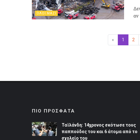
Δε
ΟΛΟΙ ΜΑΖΙ
αν
«
Προηγούμεν
1
(επιλεγ
2
ΠΙΟ ΠΡΟΣΦΑΤΑ
Ταϊλάνδη: 14χρονος σκότωσε τους
παππούδες του και 6 άτομα από το
σχολείο του