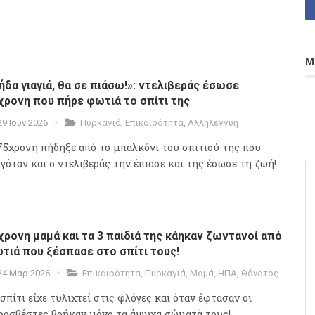
Μ
ήδα γιαγιά, θα σε πιάσω!»: ντελιβεράς έσωσε
χρονη που πήρε φωτιά το σπίτι της
29 Ιουν 2026
Πυρκαγιά
,
Επικαιρότητα
,
Αλληλεγγύη
75χρονη πήδηξε από το μπαλκόνι του σπιτιού της που
ιγόταν και ο ντελιβεράς την έπιασε και της έσωσε τη ζωή!
χρονη μαμά και τα 3 παιδιά της κάηκαν ζωντανοί από
τιά που ξέσπασε στο σπίτι τους!
24 Μαρ 2026
Επικαιρότητα
,
Πυρκαγιά
,
Μαμά
,
ΗΠΑ
,
Θάνατος
 σπίτι είχε τυλιχτεί στις φλόγες και όταν έφτασαν οι
ροσβέστες βρήκαν μόνο τα άψυχα σώματά τους!