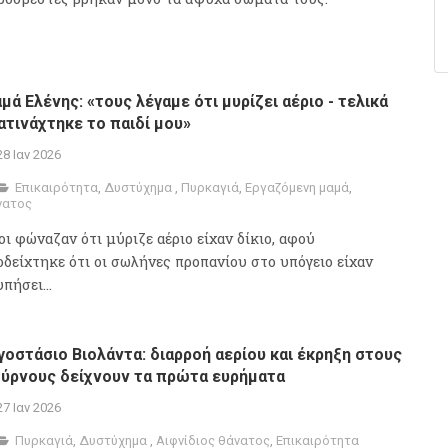
μά Ελένης: «τους λέγαμε ότι μυρίζει αέριο - τελικά
ατινάχτηκε το παιδί μου»
28 Ιαν 2026
Επικαιρότητα
,
Δυστύχημα
,
Πυρκαγιά
,
Εργαζόμενη μαμά
,
νατος
οι φώναζαν ότι μύριζε αέριο είχαν δίκιο, αφού
οδείχτηκε ότι οι σωλήνες προπανίου στο υπόγειο είχαν
πήσει...
γοστάσιο Βιολάντα: διαρροή αερίου και έκρηξη στους
ύρνους δείχνουν τα πρώτα ευρήματα
27 Ιαν 2026
Πυρκαγιά
,
Δυστύχημα
,
Αιφνίδιος θάνατος
,
Επικαιρότητα