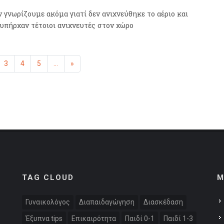
ν γνωρίζουμε ακόμα γιατί δεν ανιχνεύθηκε το αέριο και
 υπήρχαν τέτοιοι ανιχνευτές στον χώρο
η
μένη)
3
4
5
...
»
Επόμενη
TAG CLOUD
M
Γυναικολόγος
Διαπαιδαγώγηση
Διασκέδαση
Έξυπνα tips
Επικαιρότητα
Παιδί 0-1
Παιδί 1-3