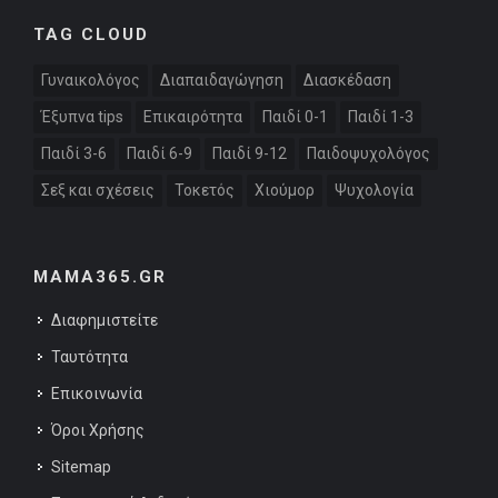
TAG CLOUD
Γυναικολόγος
Διαπαιδαγώγηση
Διασκέδαση
Έξυπνα tips
Επικαιρότητα
Παιδί 0-1
Παιδί 1-3
Παιδί 3-6
Παιδί 6-9
Παιδί 9-12
Παιδοψυχολόγος
Σεξ και σχέσεις
Τοκετός
Χιούμορ
Ψυχολογία
MAMA365.GR
Διαφημιστείτε
Ταυτότητα
Επικοινωνία
Όροι Χρήσης
Sitemap