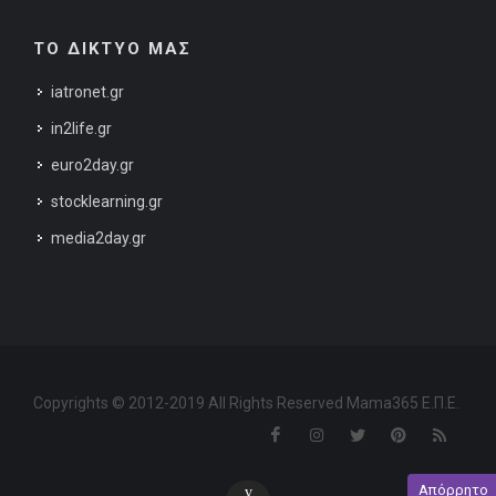
ΤΟ ΔΙΚΤΥΟ ΜΑΣ
iatronet.gr
in2life.gr
euro2day.gr
stocklearning.gr
media2day.gr
Copyrights © 2012-2019 All Rights Reserved Mama365 Ε.Π.Ε.
Απόρρητο
v