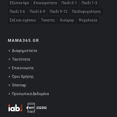
Έξυπνα tips
Επικαιρότητα
Παιδί 0-1
Παιδί 1-3
Παιδί 3-6
Παιδί 6-9
Παιδί 9-12
Παιδοψυχολόγος
Σεξ και σχέσεις
Τοκετός
Χιούμορ
Ψυχολογία
MAMA365.GR
Διαφημιστείτε
Ταυτότητα
Επικοινωνία
Όροι Χρήσης
Sitemap
Προσωπικά Δεδομένα