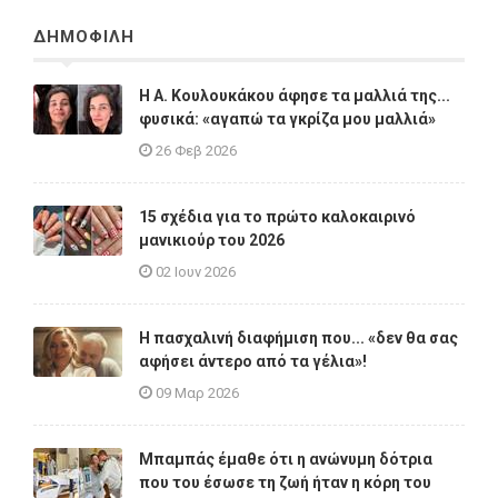
ΔΗΜΟΦΙΛΗ
Η A. Κουλουκάκου άφησε τα μαλλιά της...
φυσικά: «αγαπώ τα γκρίζα μου μαλλιά»
26 Φεβ 2026
15 σχέδια για το πρώτο καλοκαιρινό
μανικιούρ του 2026
02 Ιουν 2026
Η πασχαλινή διαφήμιση που... «δεν θα σας
αφήσει άντερο από τα γέλια»!
09 Μαρ 2026
Μπαμπάς έμαθε ότι η ανώνυμη δότρια
που του έσωσε τη ζωή ήταν η κόρη του