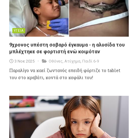
ΥΓΕΙΑ
9χρονος υπέστη σοβαρό έγκαυμα - η αλυσίδα του
μπλέχτηκε σε φορτιστή ενώ κοιμόταν
3 Νοε 2025
Οθόνες
,
Ατύχημα
,
Παιδί 6-9
Παραλίγο να καεί ζωντανός επειδή φόρτιζε το tablet
του στο κρεβάτι, κοντά στο κεφάλι του!