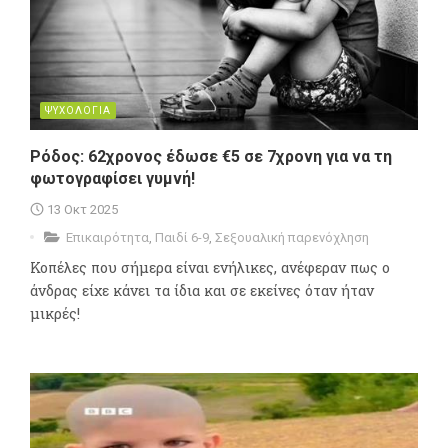
ΨΥΧΟΛΟΓΙΑ
Ρόδος: 62χρονος έδωσε €5 σε 7χρονη για να τη
φωτογραφίσει γυμνή!
13 Οκτ 2025
Επικαιρότητα
,
Παιδί 6-9
,
Σεξουαλική παρενόχληση
Κοπέλες που σήμερα είναι ενήλικες, ανέφεραν πως ο
άνδρας είχε κάνει τα ίδια και σε εκείνες όταν ήταν
μικρές!