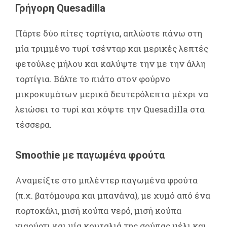
Γρήγορη Quesadilla
Πάρτε δύο πίτες τορτίγια, απλώστε πάνω στη
μία τριμμένο τυρί τσένταρ και μερικές λεπτές
φετούλες μήλου και καλύψτε την με την άλλη
τορτίγια. Βάλτε το πιάτο στον φούρνο
μικροκυμάτων μερικά δευτερόλεπτα μέχρι να
λειώσει το τυρί και κόψτε την Quesadilla στα
τέσσερα.
Smoothie με παγωμένα φρούτα
Αναμείξτε στο μπλέντερ παγωμένα φρούτα
(π.χ. βατόμουρα και μπανάνα), με χυμό από ένα
πορτοκάλι, μισή κούπα νερό, μισή κούπα
γιαούρτι και μία κουταλιά της σούπας μέλι και