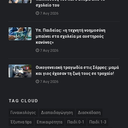
σχολείο του
7 Αυγ 2026
Υπ. Παιδείας: «η τεχνητή νοημοσύνη
μπαίνει στα σχολεία με αυστηρούς
κανόνες»
7 Αυγ 2026
Οικογενειακή τραγωδία στις Σέρρες: μαμά
και γιος έχασαν τη ζωή τους σε τροχαίο!
7 Αυγ 2026
TAG CLOUD
Γυναικολόγος
Διαπαιδαγώγηση
Διασκέδαση
Έξυπνα tips
Επικαιρότητα
Παιδί 0-1
Παιδί 1-3