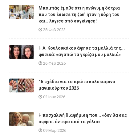
Μπαμπάς έμαθε ότι η ανώνυμη δότρια
που του έσωσε τη ζωή ήταν η κόρη του
και… λύγισε από συγκίνηση!
28 Φεβ 2023
Η A. Κουλουκάκου άφησε τα μαλλιά της...
φυσικά: «αγαπώ τα γκρίζα μου μαλλιά»
26 Φεβ 2026
15 σχέδια για το πρώτο καλοκαιρινό
μανικιούρ του 2026
02 Ιουν 2026
Η πασχαλινή διαφήμιση που... «δεν θα σας
αφήσει άντερο από τα γέλια»!
09 Μαρ 2026