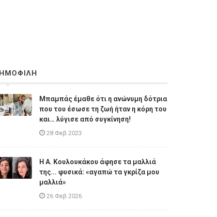
ΗΜΟΦΙΛΗ
Μπαμπάς έμαθε ότι η ανώνυμη δότρια
που του έσωσε τη ζωή ήταν η κόρη του
και… λύγισε από συγκίνηση!
28 Φεβ 2023
Η A. Κουλουκάκου άφησε τα μαλλιά
της... φυσικά: «αγαπώ τα γκρίζα μου
μαλλιά»
26 Φεβ 2026