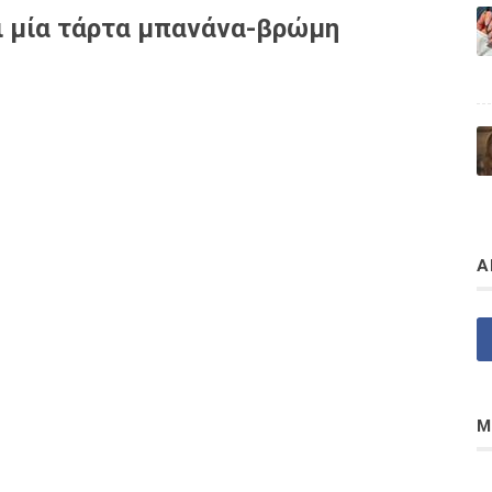
αι μία τάρτα μπανάνα-βρώμη
Α
Μ