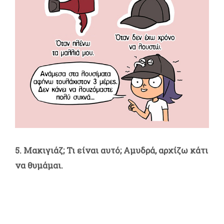
5. Μακιγιάζ; Τι είναι αυτό; Αμυδρά, αρχίζω κάτι
να θυμάμαι.