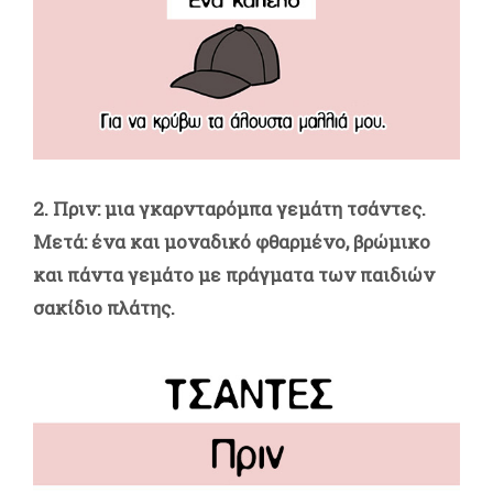
2. Πριν: μια γκαρνταρόμπα γεμάτη τσάντες.
Μετά: ένα και μοναδικό φθαρμένο, βρώμικο
και πάντα γεμάτο με πράγματα των παιδιών
σακίδιο πλάτης.