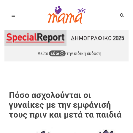
Δείτε
εδώ
την ειδική έκδοση
Πόσο ασχολούνται οι
γυναίκες με την εμφάνισή
τους πριν και μετά τα παιδιά