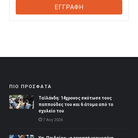
ΕΓΓΡΑΦΗ
ΠΙΟ ΠΡΟΣΦΑΤΑ
Ταϊλάνδη: 14χρονος σκότωσε τους
παππούδες του και 6 άτομα από το
σχολείο του
7 Αυγ 2026