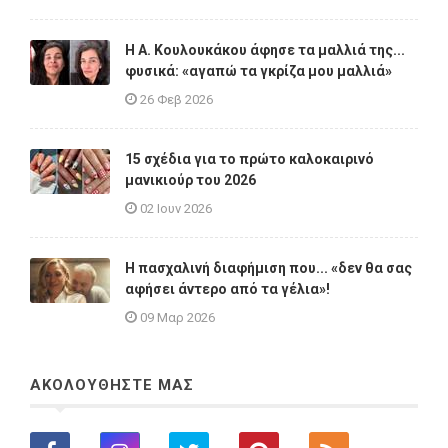
Η A. Κουλουκάκου άφησε τα μαλλιά της...
φυσικά: «αγαπώ τα γκρίζα μου μαλλιά»
26 Φεβ 2026
15 σχέδια για το πρώτο καλοκαιρινό
μανικιούρ του 2026
02 Ιουν 2026
Η πασχαλινή διαφήμιση που... «δεν θα σας
αφήσει άντερο από τα γέλια»!
09 Μαρ 2026
ΑΚΟΛΟΥΘΗΣΤΕ ΜΑΣ