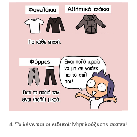
4. Το λένε και οι ειδικοί: Μην λούζεστε συχνά!