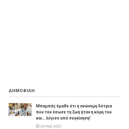
ΔΗΜΟΦΙΛΗ
Μπαμπάς έμαθε ότι η ανώνυμη δότρια
που του έσωσε τη ζωή ήταν η κόρη του
και… λύγισε από συγκίνηση!
28 Φεβ 2023