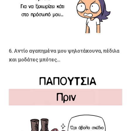
6. Αντίο αγαπημένα μου ψηλοτάκουνα, πέδιλα
και μοδάτες μπότες...