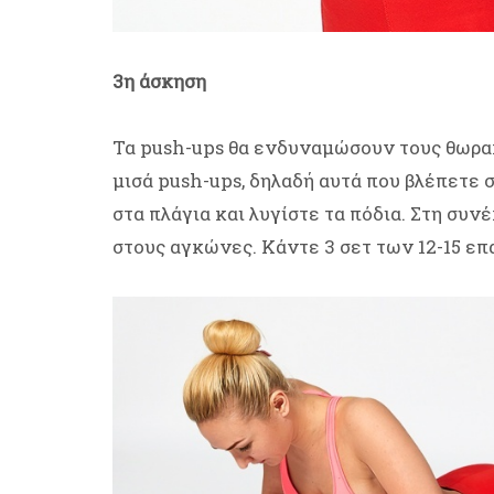
3η άσκηση
Τα push-ups θα ενδυναμώσουν τους θωρακ
μισά push-ups, δηλαδή αυτά που βλέπετε σ
στα πλάγια και λυγίστε τα πόδια. Στη συν
στους αγκώνες. Κάντε 3 σετ των 12-15 ε