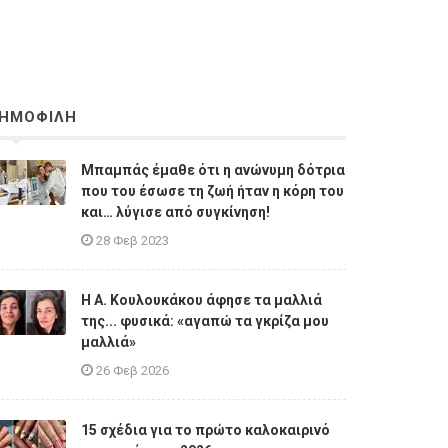
ΗΜΟΦΙΛΗ
Μπαμπάς έμαθε ότι η ανώνυμη δότρια
που του έσωσε τη ζωή ήταν η κόρη του
και… λύγισε από συγκίνηση!
28 Φεβ 2023
Η A. Κουλουκάκου άφησε τα μαλλιά
της... φυσικά: «αγαπώ τα γκρίζα μου
μαλλιά»
26 Φεβ 2026
15 σχέδια για το πρώτο καλοκαιρινό