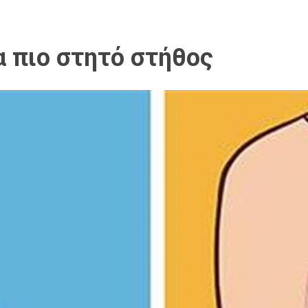
α πιο στητό στήθος