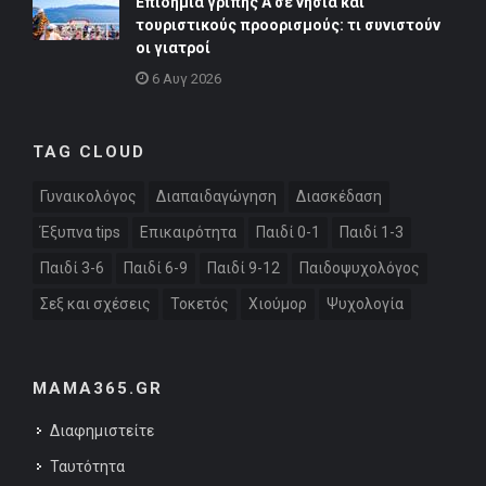
Επιδημία γρίπης Α σε νησιά και
τουριστικούς προορισμούς: τι συνιστούν
οι γιατροί
6 Αυγ 2026
TAG CLOUD
Γυναικολόγος
Διαπαιδαγώγηση
Διασκέδαση
Έξυπνα tips
Επικαιρότητα
Παιδί 0-1
Παιδί 1-3
Παιδί 3-6
Παιδί 6-9
Παιδί 9-12
Παιδοψυχολόγος
Σεξ και σχέσεις
Τοκετός
Χιούμορ
Ψυχολογία
MAMA365.GR
Διαφημιστείτε
Ταυτότητα