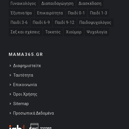
Γυναικολόγος
Διαπαιδαγώγηση
Διασκέδαση
Έξυπνα tips
Επικαιρότητα
Παιδί 0-1
Παιδί 1-3
Παιδί 3-6
Παιδί 6-9
Παιδί 9-12
Παιδοψυχολόγος
Σεξ και σχέσεις
Τοκετός
Χιούμορ
Ψυχολογία
MAMA365.GR
Διαφημιστείτε
Ταυτότητα
Επικοινωνία
Όροι Χρήσης
Sitemap
Προσωπικά Δεδομένα