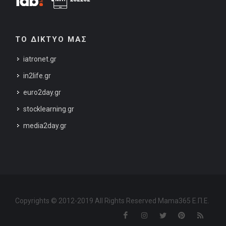
ΤΟ ΔΙΚΤΥΟ ΜΑΣ
iatronet.gr
in2life.gr
euro2day.gr
stocklearning.gr
media2day.gr
Copyrights © 2012-2019 All Rights Reserved Mama365 Ε.Π.Ε.