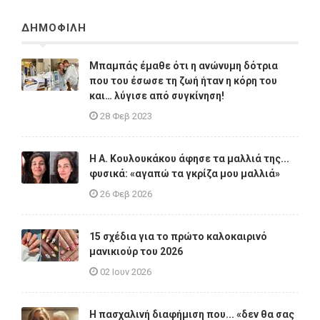
ΔΗΜΟΦΙΛΗ
Μπαμπάς έμαθε ότι η ανώνυμη δότρια
που του έσωσε τη ζωή ήταν η κόρη του
και… λύγισε από συγκίνηση!
28 Φεβ 2023
Η A. Κουλουκάκου άφησε τα μαλλιά της...
φυσικά: «αγαπώ τα γκρίζα μου μαλλιά»
26 Φεβ 2026
15 σχέδια για το πρώτο καλοκαιρινό
μανικιούρ του 2026
02 Ιουν 2026
Η πασχαλινή διαφήμιση που... «δεν θα σας