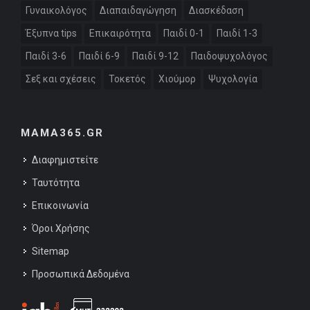
Γυναικολόγος
Διαπαιδαγώγηση
Διασκέδαση
Έξυπνα tips
Επικαιρότητα
Παιδί 0-1
Παιδί 1-3
Παιδί 3-6
Παιδί 6-9
Παιδί 9-12
Παιδοψυχολόγος
Σεξ και σχέσεις
Τοκετός
Χιούμορ
Ψυχολογία
MAMA365.GR
Διαφημιστείτε
Ταυτότητα
Επικοινωνία
Όροι Χρήσης
Sitemap
Προσωπικά Δεδομένα