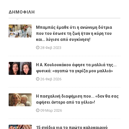
ΔΗΜΟΦΙΛΗ
Μπαμπάς έμαθε ότι η ανώνυμη δότρια
που του έσωσε τη ζωή ήταν η κόρη του
και… λύγισε από συγκίνηση!
28 Φεβ 2023
Η A. Κουλουκάκου άφησε τα μαλλιά της...
φυσικά: «αγαπώ τα γκρίζα μου μαλλιά»
26 Φεβ 2026
Η πασχαλινή διαφήμιση που... «δεν θα σας
αφήσει άντερο από τα γέλια»!
09 Μαρ 2026
15 σχέδια για το πρώτο καλοκαιρινό