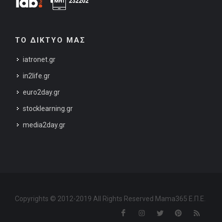
ΤΟ ΔΙΚΤΥΟ ΜΑΣ
iatronet.gr
in2life.gr
euro2day.gr
stocklearning.gr
media2day.gr
Copyrights © 2012-2019 All Rights Reserved Mama365 Ε.Π.Ε.