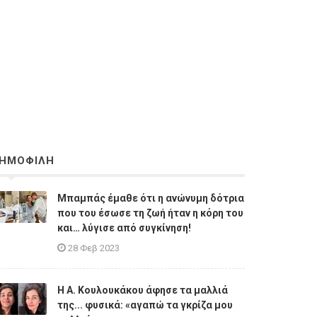
ΗΜΟΦΙΛΗ
Μπαμπάς έμαθε ότι η ανώνυμη δότρια
που του έσωσε τη ζωή ήταν η κόρη του
και… λύγισε από συγκίνηση!
28 Φεβ 2023
Η A. Κουλουκάκου άφησε τα μαλλιά
της... φυσικά: «αγαπώ τα γκρίζα μου