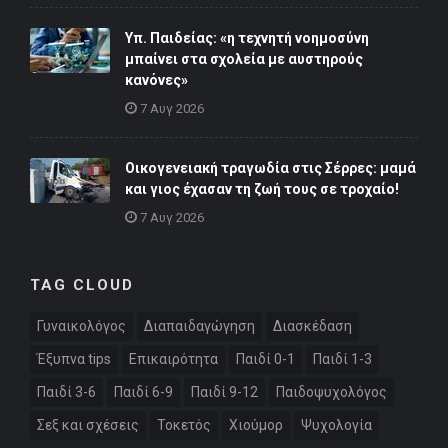
Υπ. Παιδείας: «η τεχνητή νοημοσύνη
μπαίνει στα σχολεία με αυστηρούς
κανόνες»
7 Αυγ 2026
Οικογενειακή τραγωδία στις Σέρρες: μαμά
και γιος έχασαν τη ζωή τους σε τροχαίο!
7 Αυγ 2026
TAG CLOUD
Γυναικολόγος
Διαπαιδαγώγηση
Διασκέδαση
Έξυπνα tips
Επικαιρότητα
Παιδί 0-1
Παιδί 1-3
Παιδί 3-6
Παιδί 6-9
Παιδί 9-12
Παιδοψυχολόγος
Σεξ και σχέσεις
Τοκετός
Χιούμορ
Ψυχολογία