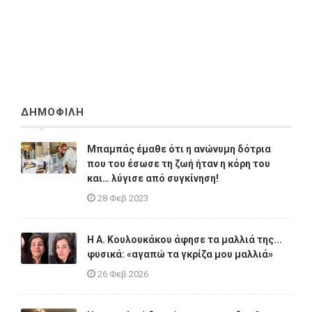
ΔΗΜΟΦΙΛΗ
Μπαμπάς έμαθε ότι η ανώνυμη δότρια
που του έσωσε τη ζωή ήταν η κόρη του
και… λύγισε από συγκίνηση!
28 Φεβ 2023
Η A. Κουλουκάκου άφησε τα μαλλιά της...
φυσικά: «αγαπώ τα γκρίζα μου μαλλιά»
26 Φεβ 2026