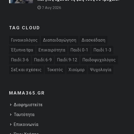
7 Αυγ 2026
TAG CLOUD
Γυναικολόγος
Διαπαιδαγώγηση
Διασκέδαση
Έξυπνα tips
Επικαιρότητα
Παιδί 0-1
Παιδί 1-3
Παιδί 3-6
Παιδί 6-9
Παιδί 9-12
Παιδοψυχολόγος
Σεξ και σχέσεις
Τοκετός
Χιούμορ
Ψυχολογία
MAMA365.GR
Διαφημιστείτε
Ταυτότητα
Επικοινωνία