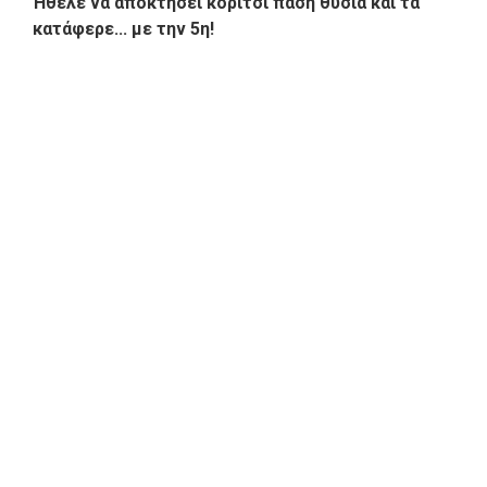
Ήθελε να αποκτήσει κορίτσι πάση θυσία και τα
κατάφερε... με την 5η!