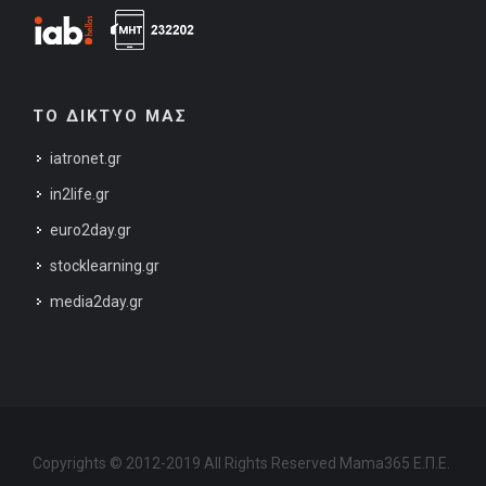
ΤΟ ΔΙΚΤΥΟ ΜΑΣ
iatronet.gr
in2life.gr
euro2day.gr
stocklearning.gr
media2day.gr
Copyrights © 2012-2019 All Rights Reserved Mama365 Ε.Π.Ε.