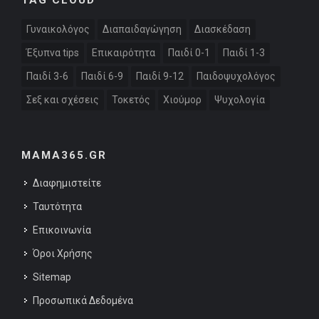
TAG CLOUD
Γυναικολόγος
Διαπαιδαγώγηση
Διασκέδαση
Έξυπνα tips
Επικαιρότητα
Παιδί 0-1
Παιδί 1-3
Παιδί 3-6
Παιδί 6-9
Παιδί 9-12
Παιδοψυχολόγος
Σεξ και σχέσεις
Τοκετός
Χιούμορ
Ψυχολογία
MAMA365.GR
Διαφημιστείτε
Ταυτότητα
Επικοινωνία
Όροι Χρήσης
Sitemap
Προσωπικά Δεδομένα