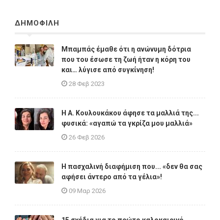
ΔΗΜΟΦΙΛΗ
Μπαμπάς έμαθε ότι η ανώνυμη δότρια
που του έσωσε τη ζωή ήταν η κόρη του
και… λύγισε από συγκίνηση!
28 Φεβ 2023
Η A. Κουλουκάκου άφησε τα μαλλιά της...
φυσικά: «αγαπώ τα γκρίζα μου μαλλιά»
26 Φεβ 2026
Η πασχαλινή διαφήμιση που... «δεν θα σας
αφήσει άντερο από τα γέλια»!
09 Μαρ 2026
15 σχέδια για το πρώτο καλοκαιρινό