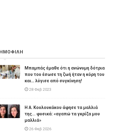
ΗΜΟΦΙΛΗ
Μπαμπάς έμαθε ότι η ανώνυμη δότρια
που του έσωσε τη ζωή ήταν η κόρη του
και… λύγισε από συγκίνηση!
28 Φεβ 2023
Η A. Κουλουκάκου άφησε τα μαλλιά
της... φυσικά: «αγαπώ τα γκρίζα μου
μαλλιά»
26 Φεβ 2026