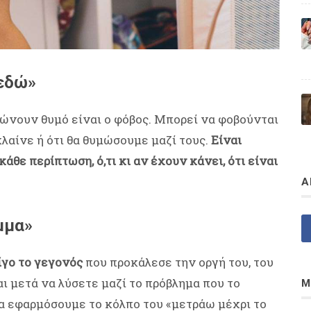
 εδώ»
λώνουν θυμό είναι ο φόβος. Μπορεί να φοβούνται
κλαίνε ή ότι θα θυμώσουμε μαζί τους.
Είναι
άθε περίπτωση, ό,τι κι αν έχουν κάνει, ότι είναι
Α
μμα»
ίγο το γεγονός
που προκάλεσε την οργή του, του
ι μετά να λύσετε μαζί το πρόβλημα που το
Μ
α εφαρμόσουμε το κόλπο του «μετράω μέχρι το