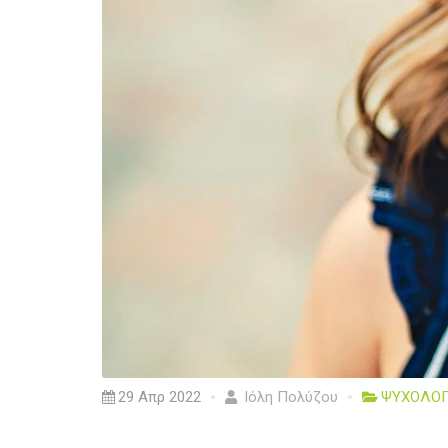
29 Απρ 2022
Ιόλη Πολύζου
ΨΥΧΟΛΟΓ