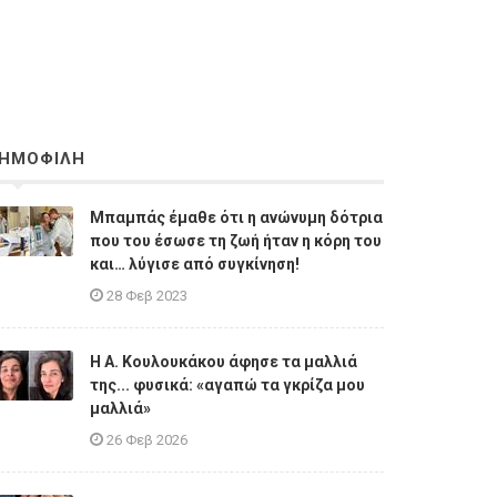
ΗΜΟΦΙΛΗ
Μπαμπάς έμαθε ότι η ανώνυμη δότρια
που του έσωσε τη ζωή ήταν η κόρη του
και… λύγισε από συγκίνηση!
28 Φεβ 2023
Η A. Κουλουκάκου άφησε τα μαλλιά
της... φυσικά: «αγαπώ τα γκρίζα μου
μαλλιά»
26 Φεβ 2026