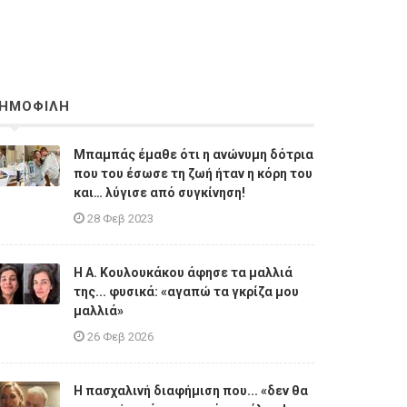
ΗΜΟΦΙΛΗ
Μπαμπάς έμαθε ότι η ανώνυμη δότρια
που του έσωσε τη ζωή ήταν η κόρη του
και… λύγισε από συγκίνηση!
28 Φεβ 2023
Η A. Κουλουκάκου άφησε τα μαλλιά
της... φυσικά: «αγαπώ τα γκρίζα μου
μαλλιά»
26 Φεβ 2026
Η πασχαλινή διαφήμιση που... «δεν θα