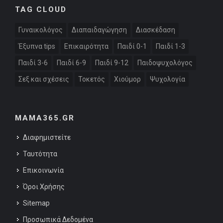
TAG CLOUD
Γυναικολόγος
Διαπαιδαγώγηση
Διασκέδαση
Έξυπνα tips
Επικαιρότητα
Παιδί 0-1
Παιδί 1-3
Παιδί 3-6
Παιδί 6-9
Παιδί 9-12
Παιδοψυχολόγος
Σεξ και σχέσεις
Τοκετός
Χιούμορ
Ψυχολογία
MAMA365.GR
Διαφημιστείτε
Ταυτότητα
Επικοινωνία
Όροι Χρήσης
Sitemap
Προσωπικά Δεδομένα