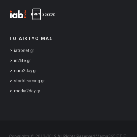
ΤΟ ΔΙΚΤΥΟ ΜΑΣ
iatronet.gr
in2life.gr
euro2day.gr
stocklearning.gr
media2day.gr
Copyrights © 2012-2019 All Rights Reserved Mama365 Ε.Π.Ε.