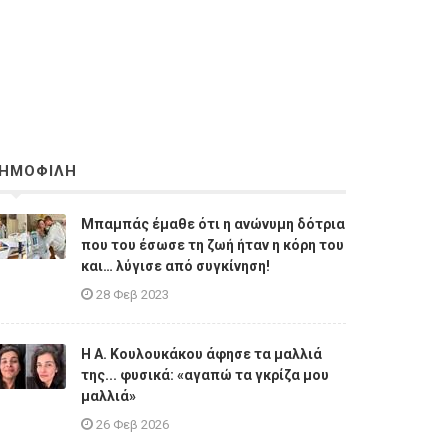
ΗΜΟΦΙΛΗ
Μπαμπάς έμαθε ότι η ανώνυμη δότρια
που του έσωσε τη ζωή ήταν η κόρη του
και… λύγισε από συγκίνηση!
28 Φεβ 2023
Η A. Κουλουκάκου άφησε τα μαλλιά
της... φυσικά: «αγαπώ τα γκρίζα μου
μαλλιά»
26 Φεβ 2026