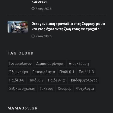
κανόνες»
7 Αυγ 2026
Οικογενειακή τραγωδία στις Σέρρες: μαμά
και γιος έχασαν τη ζωή τους σε τροχαίο!
7 Αυγ 2026
TAG CLOUD
Γυναικολόγος
Διαπαιδαγώγηση
Διασκέδαση
Έξυπνα tips
Επικαιρότητα
Παιδί 0-1
Παιδί 1-3
Παιδί 3-6
Παιδί 6-9
Παιδί 9-12
Παιδοψυχολόγος
Σεξ και σχέσεις
Τοκετός
Χιούμορ
Ψυχολογία
MAMA365.GR