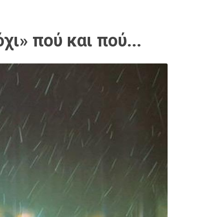
χι» πού και πού...