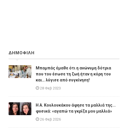
ΔΗΜΟΦΙΛΗ
Μπαμπάς έμαθε ότι η ανώνυμη δότρια
που του έσωσε τη ζωή ήταν η κόρη του
και… λύγισε από συγκίνηση!
28 Φεβ 2023
Η A. Κουλουκάκου άφησε τα μαλλιά της...
φυσικά: «αγαπώ τα γκρίζα μου μαλλιά»
26 Φεβ 2026