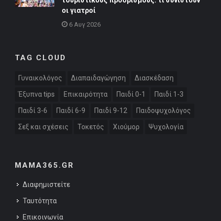
οι γιατροί
6 Αυγ 2026
TAG CLOUD
Γυναικολόγος
Διαπαιδαγώγηση
Διασκέδαση
Έξυπνα tips
Επικαιρότητα
Παιδί 0-1
Παιδί 1-3
Παιδί 3-6
Παιδί 6-9
Παιδί 9-12
Παιδοψυχολόγος
Σεξ και σχέσεις
Τοκετός
Χιούμορ
Ψυχολογία
MAMA365.GR
Διαφημιστείτε
Ταυτότητα
Επικοινωνία