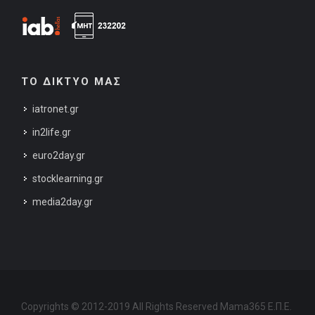
ΤΟ ΔΙΚΤΥΟ ΜΑΣ
iatronet.gr
in2life.gr
euro2day.gr
stocklearning.gr
media2day.gr
Copyrights © 2012-2019 All Rights Reserved Mama365 Ε.Π.Ε.