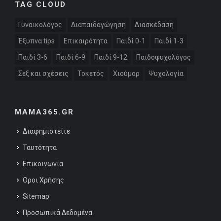
TAG CLOUD
Γυναικολόγος
Διαπαιδαγώγηση
Διασκέδαση
Έξυπνα tips
Επικαιρότητα
Παιδί 0-1
Παιδί 1-3
Παιδί 3-6
Παιδί 6-9
Παιδί 9-12
Παιδοψυχολόγος
Σεξ και σχέσεις
Τοκετός
Χιούμορ
Ψυχολογία
MAMA365.GR
Διαφημιστείτε
Ταυτότητα
Επικοινωνία
Όροι Χρήσης
Sitemap
Προσωπικά Δεδομένα