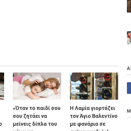
Α
«Όταν το παιδί σου
Η Λαμία γιορτάζει
Μ
σου ζητάει να
τον Άγιο Βαλεντίνο
ο
μείνεις δίπλα του
με φανάρια σε