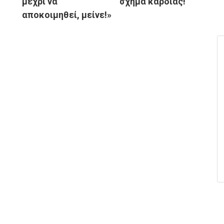
μέχρι να
σχήμα καρδιάς!
αποκοιμηθεί, μείνε!»