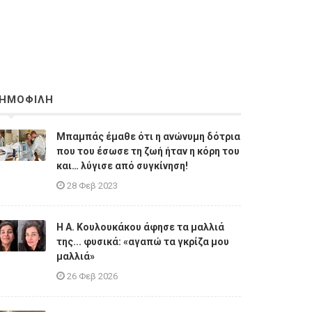
ΗΜΟΦΙΛΗ
Μπαμπάς έμαθε ότι η ανώνυμη δότρια
που του έσωσε τη ζωή ήταν η κόρη του
και… λύγισε από συγκίνηση!
28 Φεβ 2023
Η A. Κουλουκάκου άφησε τα μαλλιά
της... φυσικά: «αγαπώ τα γκρίζα μου
μαλλιά»
26 Φεβ 2026