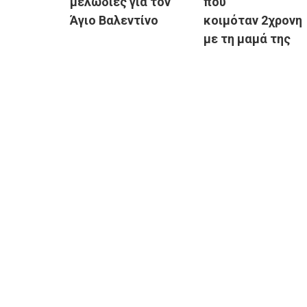
μελωδίες για τον
που
Άγιο Βαλεντίνο
κοιμόταν 2χρονη
με τη μαμά της