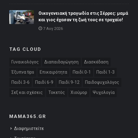
Οικογενειακή τραγωδία στις Σέρρες: μαμά
και γιος έχασαν τη ζωή τους σε τροχαίο!
7 Αυγ 2026
TAG CLOUD
Γυναικολόγος
Διαπαιδαγώγηση
Διασκέδαση
Έξυπνα tips
Επικαιρότητα
Παιδί 0-1
Παιδί 1-3
Παιδί 3-6
Παιδί 6-9
Παιδί 9-12
Παιδοψυχολόγος
Σεξ και σχέσεις
Τοκετός
Χιούμορ
Ψυχολογία
MAMA365.GR
Διαφημιστείτε