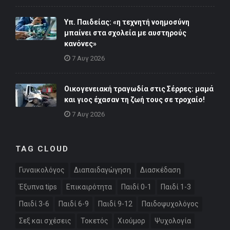
Υπ. Παιδείας: «η τεχνητή νοημοσύνη
μπαίνει στα σχολεία με αυστηρούς
κανόνες»
7 Αυγ 2026
Οικογενειακή τραγωδία στις Σέρρες: μαμά
και γιος έχασαν τη ζωή τους σε τροχαίο!
7 Αυγ 2026
TAG CLOUD
Γυναικολόγος
Διαπαιδαγώγηση
Διασκέδαση
Έξυπνα tips
Επικαιρότητα
Παιδί 0-1
Παιδί 1-3
Παιδί 3-6
Παιδί 6-9
Παιδί 9-12
Παιδοψυχολόγος
Σεξ και σχέσεις
Τοκετός
Χιούμορ
Ψυχολογία