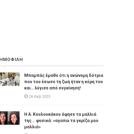
ΗΜΟΦΙΛΗ
Μπαμπάς έμαθε ότι η ανώνυμη δότρια
που του έσωσε τη ζωή ήταν η κόρη του
και… λύγισε από συγκίνηση!
28 Φεβ 2023
Η A. Κουλουκάκου άφησε τα μαλλιά
της... φυσικά: «αγαπώ τα γκρίζα μου
μαλλιά»