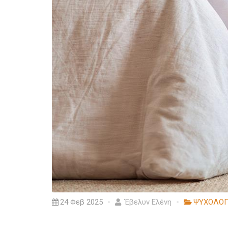
24 Φεβ 2025
Έβελυν Ελένη
ΨΥΧΟΛΟΓ