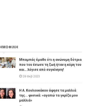
ΗΜΟΦΙΛΗ
Μπαμπάς έμαθε ότι η ανώνυμη δότρια
που του έσωσε τη ζωή ήταν η κόρη του
και… λύγισε από συγκίνηση!
28 Φεβ 2023
Η A. Κουλουκάκου άφησε τα μαλλιά
της... φυσικά: «αγαπώ τα γκρίζα μου
μαλλιά»