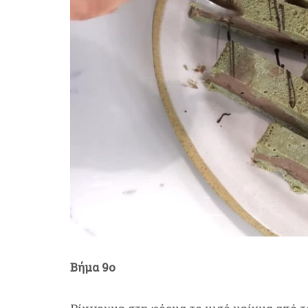
Βήμα 9ο