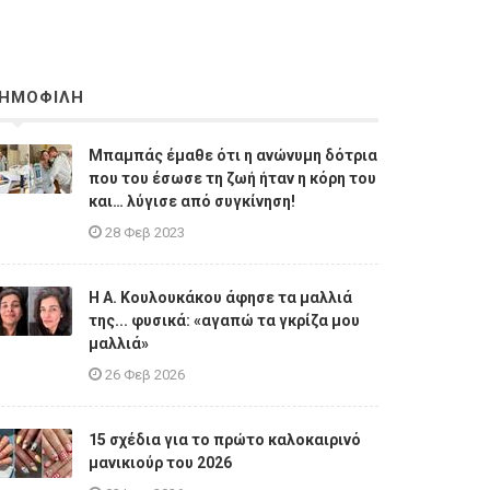
ΗΜΟΦΙΛΗ
Μπαμπάς έμαθε ότι η ανώνυμη δότρια
που του έσωσε τη ζωή ήταν η κόρη του
και… λύγισε από συγκίνηση!
28 Φεβ 2023
Η A. Κουλουκάκου άφησε τα μαλλιά
της... φυσικά: «αγαπώ τα γκρίζα μου
μαλλιά»
26 Φεβ 2026
15 σχέδια για το πρώτο καλοκαιρινό
μανικιούρ του 2026