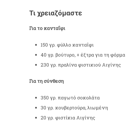
Τι χρειαζόμαστε
Για το κανταΐφι
150 γρ. φύλλο κανταΐφι
40 γρ. βούτυρο, + έξτρα για τη φόρμα
230 γρ. πραλίνα φιστικιού Αιγίνης
Για τη σύνθεση
350 γρ. παγωτό σοκολάτα
30 γρ. κουβερτούρα, λιωμένη
20 γρ. φιστίκια Αιγίνης