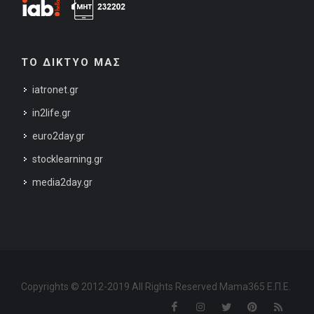
ΤΟ ΔΙΚΤΥΟ ΜΑΣ
iatronet.gr
in2life.gr
euro2day.gr
stocklearning.gr
media2day.gr
Copyrights © 2012-2019 All Rights Reserved Mama365 Ε.Π.Ε.