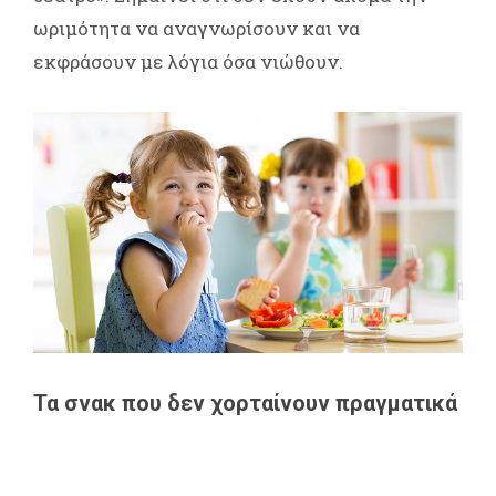
ωριμότητα να αναγνωρίσουν και να
εκφράσουν με λόγια όσα νιώθουν.
Τα σνακ που δεν χορταίνουν πραγματικά