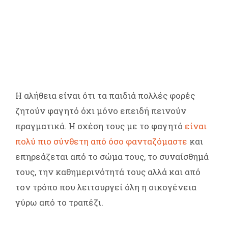
Η αλήθεια είναι ότι τα παιδιά πολλές φορές
ζητούν φαγητό όχι μόνο επειδή πεινούν
πραγματικά. Η σχέση τους με το φαγητό
είναι
πολύ πιο σύνθετη από όσο φανταζόμαστε
και
επηρεάζεται από το σώμα τους, το συναίσθημά
τους, την καθημερινότητά τους αλλά και από
τον τρόπο που λειτουργεί όλη η οικογένεια
γύρω από το τραπέζι.