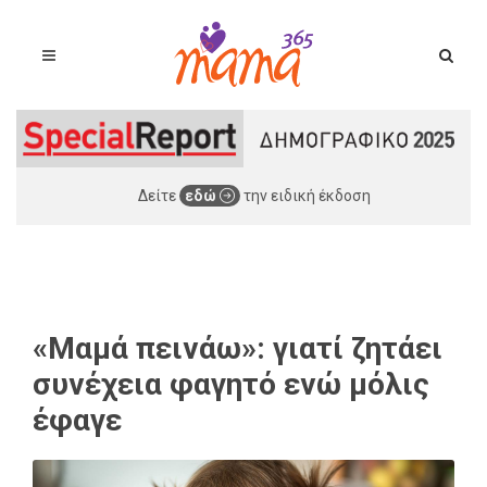
Δείτε
εδώ
την ειδική έκδοση
«Μαμά πεινάω»: γιατί ζητάει
συνέχεια φαγητό ενώ μόλις
έφαγε