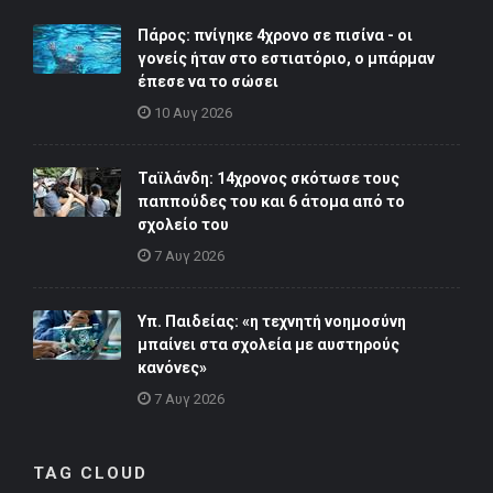
Πάρος: πνίγηκε 4χρονο σε πισίνα - οι
γονείς ήταν στο εστιατόριο, ο μπάρμαν
έπεσε να το σώσει
10 Αυγ 2026
Ταϊλάνδη: 14χρονος σκότωσε τους
παππούδες του και 6 άτομα από το
σχολείο του
7 Αυγ 2026
Υπ. Παιδείας: «η τεχνητή νοημοσύνη
μπαίνει στα σχολεία με αυστηρούς
κανόνες»
7 Αυγ 2026
TAG CLOUD