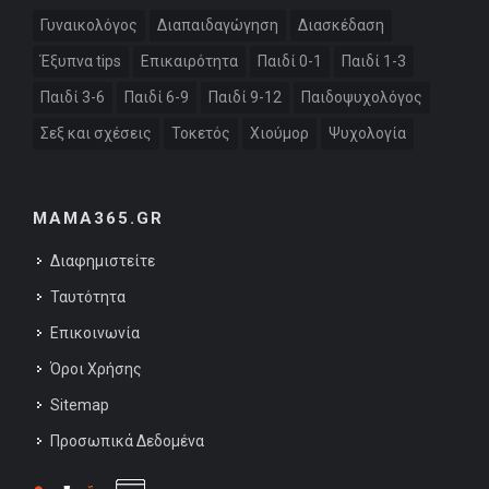
Γυναικολόγος
Διαπαιδαγώγηση
Διασκέδαση
Έξυπνα tips
Επικαιρότητα
Παιδί 0-1
Παιδί 1-3
Παιδί 3-6
Παιδί 6-9
Παιδί 9-12
Παιδοψυχολόγος
Σεξ και σχέσεις
Τοκετός
Χιούμορ
Ψυχολογία
MAMA365.GR
Διαφημιστείτε
Ταυτότητα
Επικοινωνία
Όροι Χρήσης
Sitemap
Προσωπικά Δεδομένα