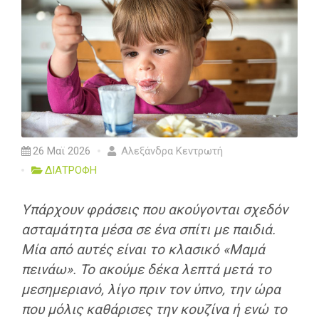
26 Μαϊ 2026
Αλεξάνδρα Κεντρωτή
ΔΙΑΤΡΟΦΗ
Υπάρχουν φράσεις που ακούγονται σχεδόν
ασταμάτητα μέσα σε ένα σπίτι με παιδιά.
Μία από αυτές είναι το κλασικό «Μαμά
πεινάω». Το ακούμε δέκα λεπτά μετά το
μεσημεριανό, λίγο πριν τον ύπνο, την ώρα
που μόλις καθάρισες την κουζίνα ή ενώ το