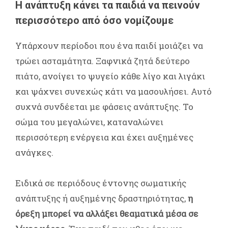
Η ανάπτυξη κάνει τα παιδιά να πεινούν
περισσότερο από όσο νομίζουμε
Υπάρχουν περίοδοι που ένα παιδί μοιάζει να
τρώει ασταμάτητα. Ξαφνικά ζητά δεύτερο
πιάτο, ανοίγει το ψυγείο κάθε λίγο και λιγάκι
και ψάχνει συνεχώς κάτι να μασουλήσει. Αυτό
συχνά συνδέεται με φάσεις ανάπτυξης. Το
σώμα του μεγαλώνει, καταναλώνει
περισσότερη ενέργεια και έχει αυξημένες
ανάγκες.
Ειδικά σε περιόδους έντονης σωματικής
ανάπτυξης ή αυξημένης δραστηριότητας,
η
όρεξη μπορεί να αλλάξει θεαματικά μέσα σε