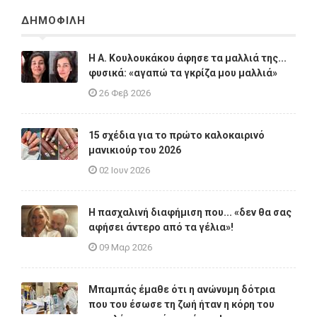
ΔΗΜΟΦΙΛΗ
Η A. Κουλουκάκου άφησε τα μαλλιά της...
φυσικά: «αγαπώ τα γκρίζα μου μαλλιά»
26 Φεβ 2026
15 σχέδια για το πρώτο καλοκαιρινό
μανικιούρ του 2026
02 Ιουν 2026
Η πασχαλινή διαφήμιση που... «δεν θα σας
αφήσει άντερο από τα γέλια»!
09 Μαρ 2026
Μπαμπάς έμαθε ότι η ανώνυμη δότρια
που του έσωσε τη ζωή ήταν η κόρη του