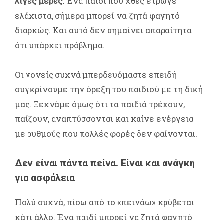
λίγες μέρες.
Ένα παιδί που χθες έτρωγε
ελάχιστα, σήμερα μπορεί να ζητά φαγητό
διαρκώς. Και αυτό δεν σημαίνει απαραίτητα
ότι υπάρχει πρόβλημα.
Οι γονείς συχνά μπερδευόμαστε επειδή
συγκρίνουμε την όρεξη του παιδιού με τη δική
μας. Ξεχνάμε όμως ότι τα παιδιά τρέχουν,
παίζουν, αναπτύσσονται και καίνε ενέργεια
με ρυθμούς που πολλές φορές δεν φαίνονται.
Δεν είναι πάντα πείνα. Είναι και ανάγκη
για ασφάλεια
Πολύ συχνά, πίσω από το «πεινάω» κρύβεται
κάτι άλλο. Ένα παιδί μπορεί να ζητά φαγητό