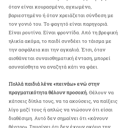
όταν είναι κουρασμένο, αγχωμένο,
βαριεστημένο ή όταν χρειάζεται σύνδεση με
τον γονιό του. Το φαγητό είναι παρηγοριά.
Είναι ρουτίνα. Είναι φροντίδα. Από τη βρεφική
ηλικία ακόμα, το παιδί συνδέει το τάισμα με
την ασφάλεια και την αγκαλιά. Έτσι, όταν
αισθάνεται συναισθηματική ένταση, μπορεί
ασυναίσθητα να αναζητά κάτι να φάει.
Πολλά παιδιά λένε «πεινάω» ενώ στην
πραγματικότητα θέλουν προσοχή.
Θέλουν να
κάτσεις δίπλα τους, να τα ακούσεις, να παίξεις
λίγο μαζί τους ή απλώς να νιώσουν ότι είσαι
διαθέσιμη. Αυτό δεν σημαίνει ότι «κάνουν
θέατρο». Σημαίνει ότι δεν έχουν ακόμα την