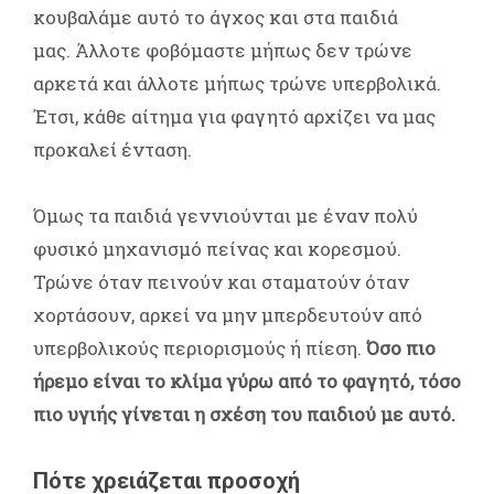
κουβαλάμε αυτό το άγχος και στα παιδιά
μας. Άλλοτε φοβόμαστε μήπως δεν τρώνε
αρκετά και άλλοτε μήπως τρώνε υπερβολικά.
Έτσι, κάθε αίτημα για φαγητό αρχίζει να μας
προκαλεί ένταση.
Όμως τα παιδιά γεννιούνται με έναν πολύ
φυσικό μηχανισμό πείνας και κορεσμού.
Τρώνε όταν πεινούν και σταματούν όταν
χορτάσουν, αρκεί να μην μπερδευτούν από
υπερβολικούς περιορισμούς ή πίεση.
Όσο πιο
ήρεμο είναι το κλίμα γύρω από το φαγητό, τόσο
πιο υγιής γίνεται η σχέση του παιδιού με αυτό.
Πότε χρειάζεται προσοχή