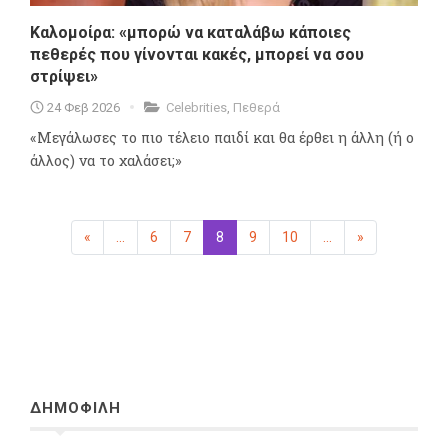
Καλομοίρα: «μπορώ να καταλάβω κάποιες
πεθερές που γίνονται κακές, μπορεί να σου
στρίψει»
24 Φεβ 2026
Celebrities
,
Πεθερά
«Μεγάλωσες το πιο τέλειο παιδί και θα έρθει η άλλη (ή ο
άλλος) να το χαλάσει;»
«
Προηγούμενη
...
6
7
8
(επιλεγμένη)
9
10
...
»
Επόμενη
ΔΗΜΟΦΙΛΗ