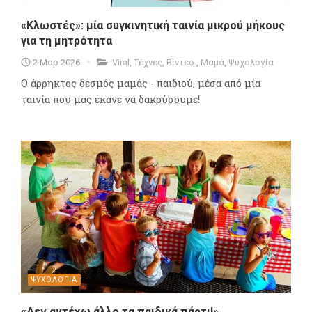
«Κλωστές»: μία συγκινητική ταινία μικρού μήκους
για τη μητρότητα
2 Μαρ 2026
Viral
,
Τέχνες
,
Βίντεο
,
Μαμά
,
Ψυχολογία
Ο άρρηκτος δεσμός μαμάς - παιδιού, μέσα από μία
ταινία που μας έκανε να δακρύσουμε!
ΨΥΧΟΛΟΓΙΑ
«Δεν αντέχω άλλο τα παιδικά πάρτι!»