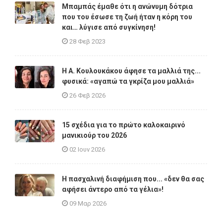
Μπαμπάς έμαθε ότι η ανώνυμη δότρια
που του έσωσε τη ζωή ήταν η κόρη του
και… λύγισε από συγκίνηση!
28 Φεβ 2023
Η A. Κουλουκάκου άφησε τα μαλλιά της...
φυσικά: «αγαπώ τα γκρίζα μου μαλλιά»
26 Φεβ 2026
15 σχέδια για το πρώτο καλοκαιρινό
μανικιούρ του 2026
02 Ιουν 2026
Η πασχαλινή διαφήμιση που... «δεν θα σας
αφήσει άντερο από τα γέλια»!
09 Μαρ 2026