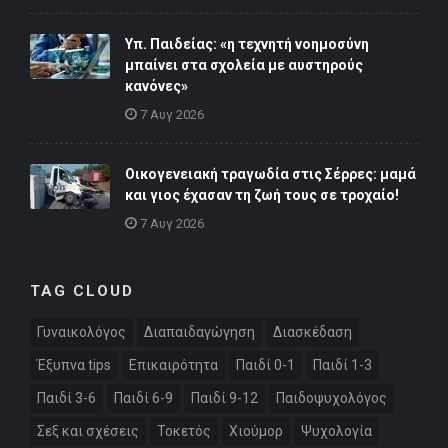
Υπ. Παιδείας: «η τεχνητή νοημοσύνη
μπαίνει στα σχολεία με αυστηρούς
κανόνες»
7 Αυγ 2026
Οικογενειακή τραγωδία στις Σέρρες: μαμά
και γιος έχασαν τη ζωή τους σε τροχαίο!
7 Αυγ 2026
TAG CLOUD
Γυναικολόγος
Διαπαιδαγώγηση
Διασκέδαση
Έξυπνα tips
Επικαιρότητα
Παιδί 0-1
Παιδί 1-3
Παιδί 3-6
Παιδί 6-9
Παιδί 9-12
Παιδοψυχολόγος
Σεξ και σχέσεις
Τοκετός
Χιούμορ
Ψυχολογία