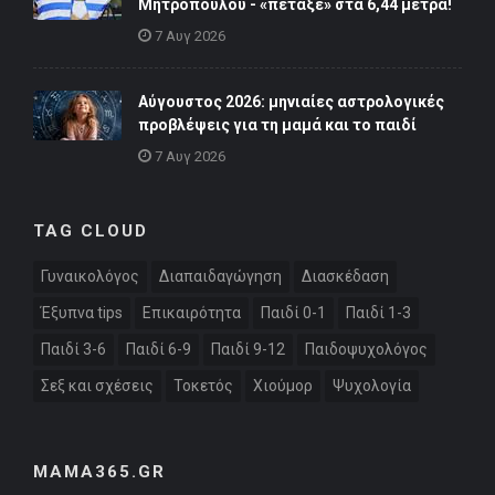
Μητροπούλου - «πέταξε» στα 6,44 μέτρα!
7 Αυγ 2026
Αύγουστος 2026: μηνιαίες αστρολογικές
προβλέψεις για τη μαμά και το παιδί
7 Αυγ 2026
TAG CLOUD
Γυναικολόγος
Διαπαιδαγώγηση
Διασκέδαση
Έξυπνα tips
Επικαιρότητα
Παιδί 0-1
Παιδί 1-3
Παιδί 3-6
Παιδί 6-9
Παιδί 9-12
Παιδοψυχολόγος
Σεξ και σχέσεις
Τοκετός
Χιούμορ
Ψυχολογία
MAMA365.GR