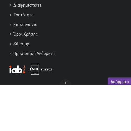
Διαφημιστείτε
Ταυτότητα
Επικοινωνία
Όροι Χρήσης
Sitemap
Προσωπικά Δεδομένα
Απόρρητο
v
ΤΟ ΔΙΚΤΥΟ ΜΑΣ
iatronet.gr
in2life.gr
euro2day.gr