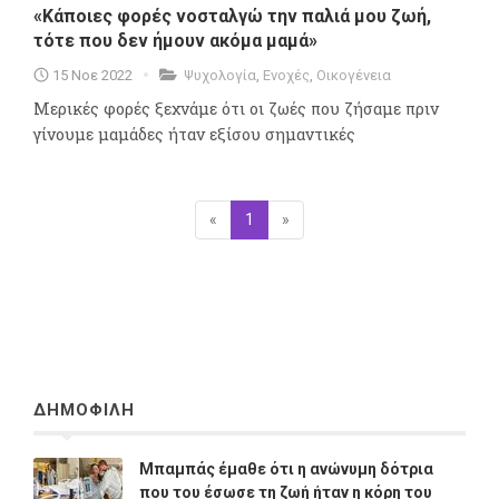
«Κάποιες φορές νοσταλγώ την παλιά μου ζωή,
τότε που δεν ήμουν ακόμα μαμά»
15 Νοε 2022
Ψυχολογία
,
Ενοχές
,
Οικογένεια
Μερικές φορές ξεχνάμε ότι οι ζωές που ζήσαμε πριν
γίνουμε μαμάδες ήταν εξίσου σημαντικές
«
Προηγούμενη
1
(επιλεγμένη)
»
Επόμενη
ΔΗΜΟΦΙΛΗ
Μπαμπάς έμαθε ότι η ανώνυμη δότρια
που του έσωσε τη ζωή ήταν η κόρη του