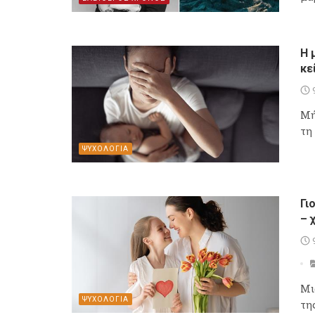
Η 
κε
Μή
τη
ΨΥΧΟΛΟΓΙΑ
Γι
– 
Μι
ΨΥΧΟΛΟΓΙΑ
τη