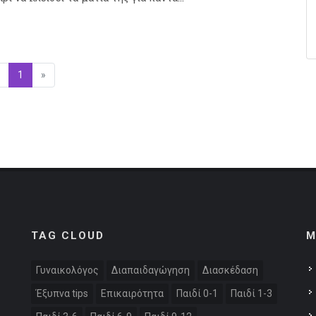
Προηγούμενη
1
(επιλεγμένη)
»
Επόμενη
TAG CLOUD
M
Γυναικολόγος
Διαπαιδαγώγηση
Διασκέδαση
Έξυπνα tips
Επικαιρότητα
Παιδί 0-1
Παιδί 1-3