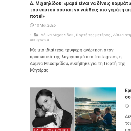
Δ. Μιχαηλίδου: «μαμά είναι να δίνεις κομμάτι
του εαυτού σου και να νιώθεις πιο γεμάτη α
ποτέ!»
10 Μαϊ 2026
Δόμνα Μιχαηλίδου
,
Γιορτή της μητέρας
,
Δίπλα στη
οικογένεια
Με μια ιδιαίτερα τρυφερή ανάρτηση στον
προσωπικό της λογαριασμό στο Instagram, η
Δόμνα Μιχαηλίδου, ευχήθηκε για τη Γιορτή της
Μητέρας
Ερ
σο
Δε
το
μα
ΕΛΕΥΘΕΡΟΣ ΧΡΟΝΟΣ