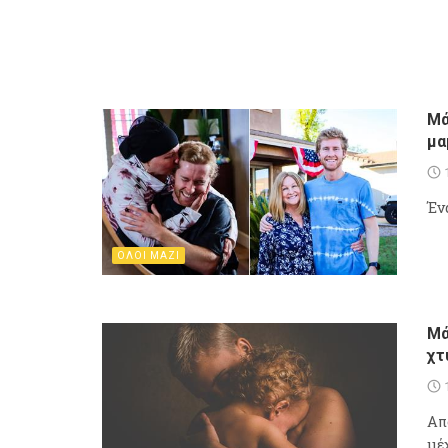
Mά
μα
Έν
ΟΛΟΙ ΜΑΖΙ
Μά
χτ
Απ
μέχ