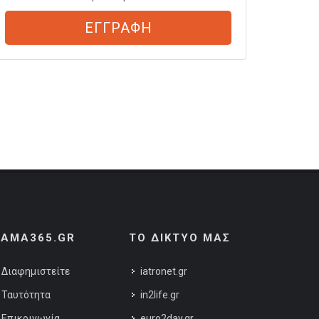
ΕΓΓΡΑΦΗ
AMA365.GR
ΤΟ ΔΙΚΤΥΟ ΜΑΣ
Διαφημιστείτε
iatronet.gr
Ταυτότητα
in2life.gr
Επικοινωνία
euro2day.gr