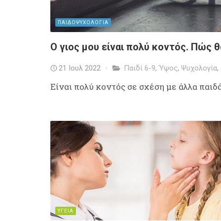
ΠΑΙΔΟΨΥΧΟΛΟΓΙΑ
Ο γιος μου είναι πολύ κοντός. Πώς 
21 Ιουλ 2022
Παιδί 6-9
,
Ύψος
,
Ψυχολογία
,
Είναι πολύ κοντός σε σχέση με άλλα παιδάκ
ΥΓΕΙΑ