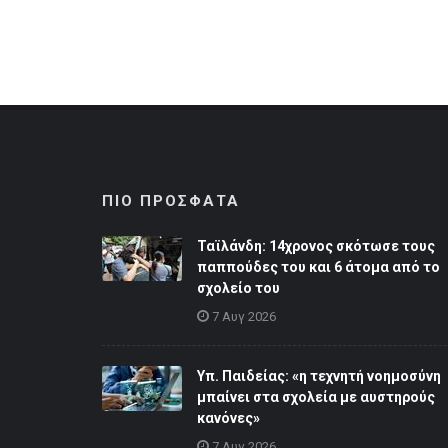
ΠΙΟ ΠΡΟΣΦΑΤΑ
Ταϊλάνδη: 14χρονος σκότωσε τους
παππούδες του και 6 άτομα από το
σχολείο του
7 Αυγ 2026
Υπ. Παιδείας: «η τεχνητή νοημοσύνη
μπαίνει στα σχολεία με αυστηρούς
κανόνες»
7 Αυγ 2026