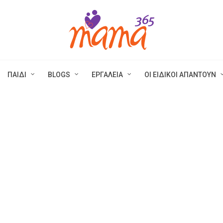
ΠΑΙΔΙ
BLOGS
ΕΡΓΑΛΕΙΑ
ΟΙ ΕΙΔΙΚΟΙ ΑΠΑΝΤΟΥΝ