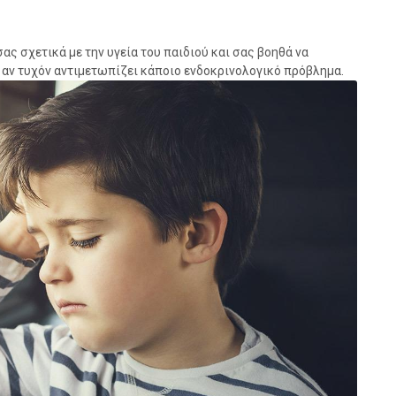
ας σχετικά με την υγεία του παιδιού και σας βοηθά να
 αν τυχόν αντιμετωπίζει κάποιο ενδοκρινολογικό πρόβλημα.