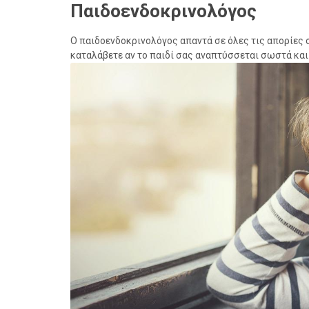
Παιδοενδοκρινολόγος
Ο παιδοενδοκρινολόγος απαντά σε όλες τις απορίες σ
καταλάβετε αν το παιδί σας αναπτύσσεται σωστά και