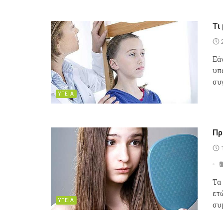
Τι
Εά
υπ
συ
ΥΓΕΙΑ
Πρ
Τα
ετ
ΥΓΕΙΑ
συ