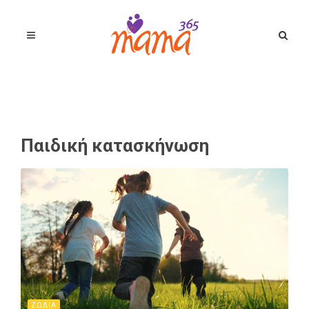
Παιδική κατασκήνωση
ΖΩΔΙΑ