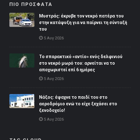
ΠΙΟ ΠΡΟΣΦΑΤΑ
Μυστράς: έκρυβε τον νεκρό πατέρα του
στην κατάψυξη για να παίρνει τη σύνταξή
του
5 Αυγ 2026
Το σπαρακτικό «αντίο» ενός δελφινιού
στο νεκρό μωρό του: αρνείται να το
αποχωριστεί επί 6 ημέρες
5 Αυγ 2026
Νάξος: έψαχνε το παιδί του στο
αεροδρόμιο ενώ το είχε ξεχάσει στο
ξενοδοχείο!
5 Αυγ 2026