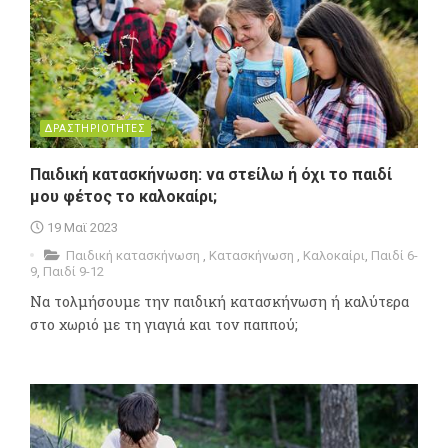
ΔΡΑΣΤΗΡΙΟΤΗΤΕΣ
Παιδική κατασκήνωση: να στείλω ή όχι το παιδί
μου φέτος το καλοκαίρι;
19 Μαϊ 2023
Παιδική κατασκήνωση
,
Κατασκήνωση
,
Καλοκαίρι
,
Παιδί 6-
9
,
Παιδί 9-12
Να τολμήσουμε την παιδική κατασκήνωση ή καλύτερα
στο χωριό με τη γιαγιά και τον παππού;