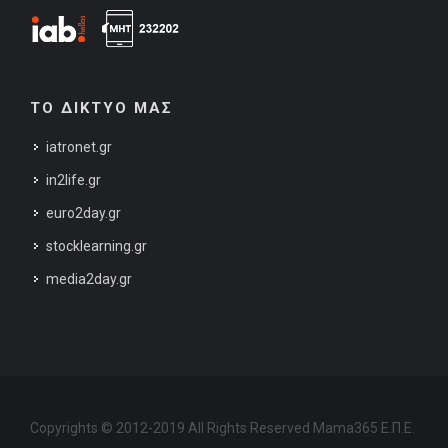
ΤΟ ΔΙΚΤΥΟ ΜΑΣ
iatronet.gr
in2life.gr
euro2day.gr
stocklearning.gr
media2day.gr
Copyrights © 2012-2019 All Rights Reserved Mama365 Ε.Π.Ε.