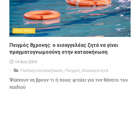
ΟΛΟΙ ΜΑΖΙ
Πνιγμός 8χρονης: ο εισαγγελέας ζητά να γίνει
πραγματογνωμοσύνη στην κατασκήνωση
14 Αυγ 2024
Παιδική κατασκήνωση
,
Πνιγμός
,
Επικαιρότητα
Ψάχνουν να βρουν τι ή ποιος φταίει για τον θάνατο του
παιδιού