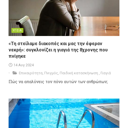
ΥΓΕΙΑ
«Τη στείλαμε διακοπές και μας την έφεραν
νεκρή»: συγκλονίζει η γιαγιά της 8χρονης που
πνίγηκε
14 Αυγ 2024
Επικαιρότητα
,
Πνιγμός
,
Παιδική κατασκήνωση
,
Γιαγιά
Πώς να απαλύνεις τον πόνο αυτών των ανθρώπων;